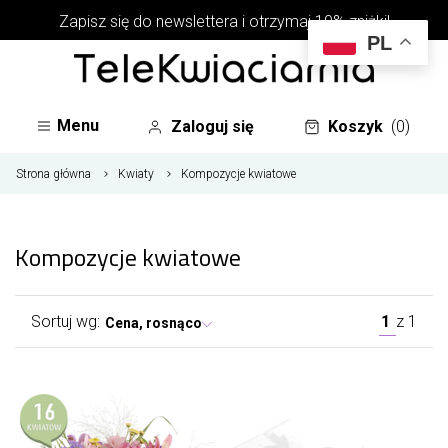
Zapisz się do newslettera i otrzymaj 10% zniżki!
PL
Menu
Zaloguj się
Koszyk
(0)
Strona główna
Kwiaty
Kompozycje kwiatowe
Kompozycje kwiatowe
Sortuj wg:
1
z
1
Cena, rosnąco