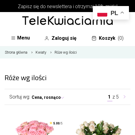
Zapisz się do newslettera i otrzymaj 10% zniżki!
PL
Menu
Zaloguj się
Koszyk
(0)
Strona główna
Kwiaty
Róże wg ilości
Róże wg ilości
Sortuj wg:
1
z
5
Cena, rosnąco
5.00
/5