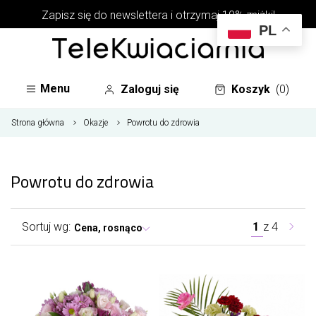
Zapisz się do newslettera i otrzymaj 10% zniżki!
PL
Menu
Zaloguj się
Koszyk
(0)
Strona główna
Okazje
Powrotu do zdrowia
Powrotu do zdrowia
Sortuj wg:
1
z
4
Cena, rosnąco