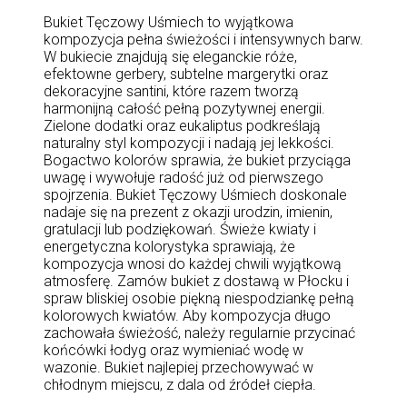
Bukiet Tęczowy Uśmiech to wyjątkowa
kompozycja pełna świeżości i intensywnych barw.
W bukiecie znajdują się eleganckie róże,
efektowne gerbery, subtelne margerytki oraz
dekoracyjne santini, które razem tworzą
harmonijną całość pełną pozytywnej energii.
Zielone dodatki oraz eukaliptus podkreślają
naturalny styl kompozycji i nadają jej lekkości.
Bogactwo kolorów sprawia, że bukiet przyciąga
uwagę i wywołuje radość już od pierwszego
spojrzenia. Bukiet Tęczowy Uśmiech doskonale
nadaje się na prezent z okazji urodzin, imienin,
gratulacji lub podziękowań. Świeże kwiaty i
energetyczna kolorystyka sprawiają, że
kompozycja wnosi do każdej chwili wyjątkową
atmosferę. Zamów bukiet z dostawą w Płocku i
spraw bliskiej osobie piękną niespodziankę pełną
kolorowych kwiatów. Aby kompozycja długo
zachowała świeżość, należy regularnie przycinać
końcówki łodyg oraz wymieniać wodę w
wazonie. Bukiet najlepiej przechowywać w
chłodnym miejscu, z dala od źródeł ciepła.